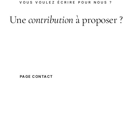
VOUS VOULEZ ÉCRIRE POUR NOUS ?
Une
contribution
à proposer ?
Spécialiste de votre domaine ? Vous voulez
proposer un article de fond ? Écrivez-nous en
précisant vos références et votre proposition.
PAGE CONTACT
NOTRE CHARTE