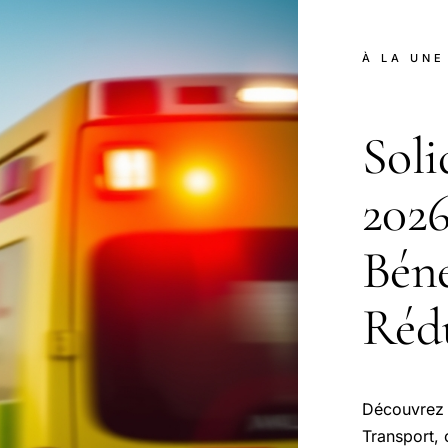
À LA UNE
Soli
202
Béné
Réd
Découvrez c
Transport, 