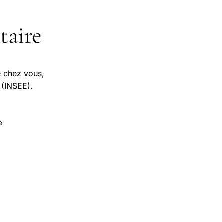
taire
e chez vous,
 (INSEE).
e