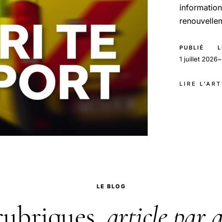
informatio
renouvellem
PUBLIÉ
L
1 juillet 2026
~
LIRE L'AR
LE BLOG
rubriques,
article par a