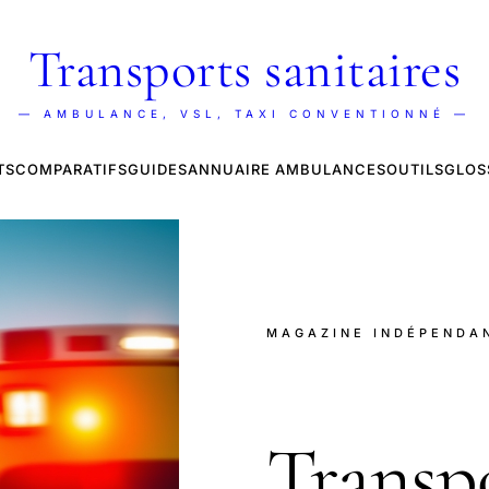
Transports sanitaires
— AMBULANCE, VSL, TAXI CONVENTIONNÉ —
TS
COMPARATIFS
GUIDES
ANNUAIRE AMBULANCES
OUTILS
GLOS
MAGAZINE INDÉPENDA
Transp