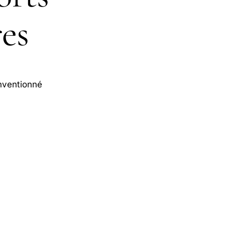
res
nventionné