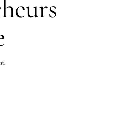
cheurs
e
ot.