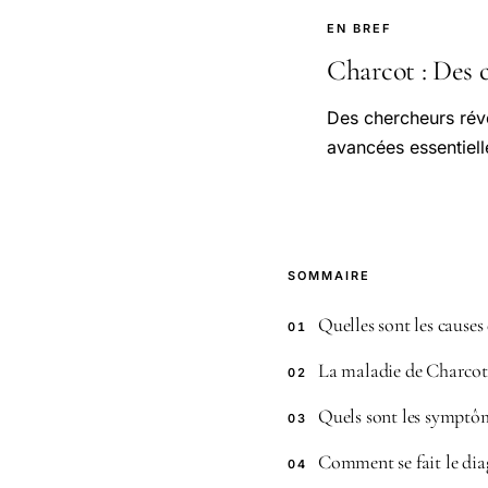
EN BREF
Charcot : Des c
Des chercheurs révè
avancées essentiell
SOMMAIRE
Quelles sont les causes
01
La maladie de Charcot e
02
Quels sont les symptô
03
Comment se fait le dia
04