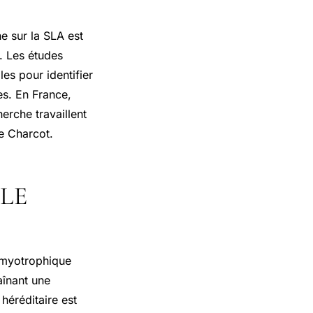
he sur la SLA est
. Les études
les pour identifier
es. En France,
erche travaillent
e Charcot.
LE
amyotrophique
aînant une
héréditaire est