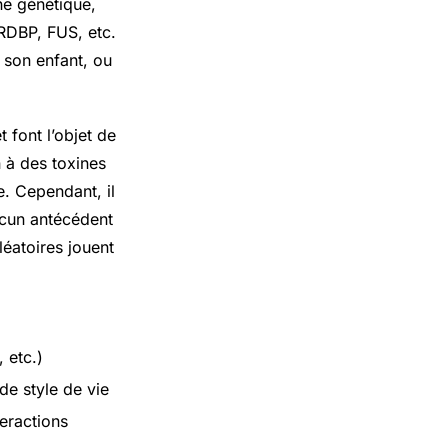
ne génétique,
RDBP, FUS, etc.
 son enfant, ou
 font l’objet de
n à des toxines
e. Cependant, il
ucun antécédent
léatoires jouent
 etc.)
de style de vie
teractions