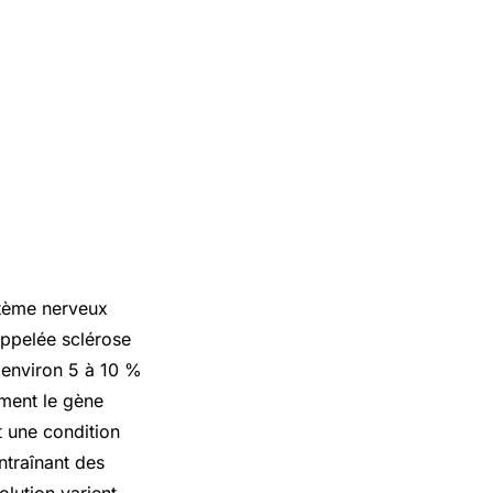
stème nerveux
 appelée sclérose
 environ 5 à 10 %
ment le gène
 une condition
ntraînant des
olution varient