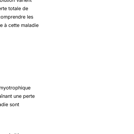
rte totale de
 comprendre les
ce à cette maladie
amyotrophique
aînant une perte
adie sont