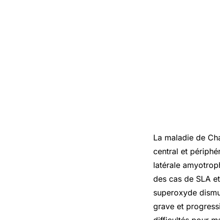
La maladie de Cha
central et périphé
latérale amyotrop
des cas de SLA et
superoxyde dismut
grave et progressi
difficultés pour m