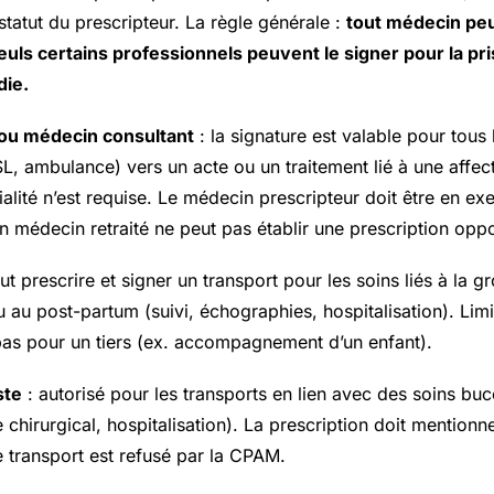
 statut du prescripteur. La règle générale :
tout médecin peu
euls certains professionnels peuvent le signer pour la pr
die.
 ou médecin consultant
: la signature est valable pour tous 
SL, ambulance) vers un acte ou un traitement lié à une affe
ialité n’est requise. Le médecin prescripteur doit être en e
un médecin retraité ne peut pas établir une prescription opp
ut prescrire et signer un transport pour les soins liés à la g
 au post-partum (suivi, échographies, hospitalisation). Lim
 pas pour un tiers (ex. accompagnement d’un enfant).
ste
: autorisé pour les transports en lien avec des soins bu
e chirurgical, hospitalisation). La prescription doit mentionne
le transport est refusé par la CPAM.