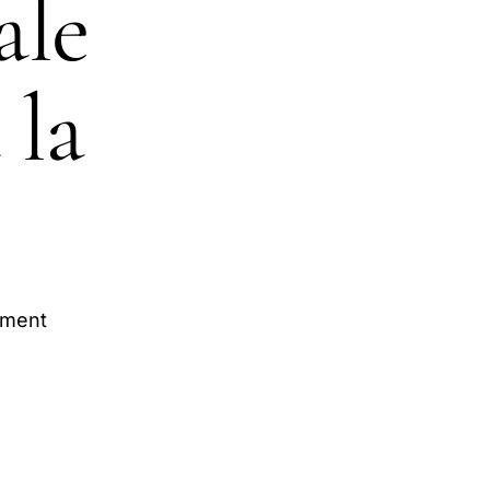
ale
 la
mment