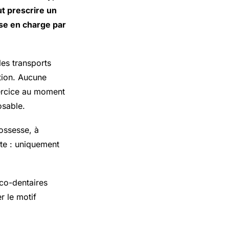
t prescrire un
ise en charge par
les transports
ction. Aucune
xercice au moment
osable.
rossesse, à
ite : uniquement
cco-dentaires
r le motif