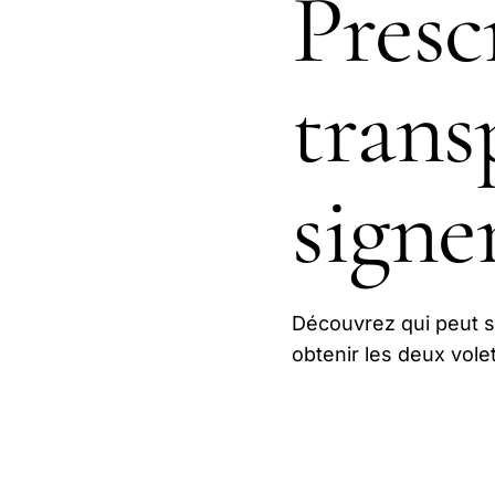
Presc
trans
signer
Découvrez qui peut s
obtenir les deux vole