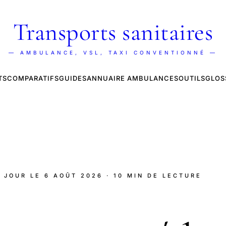
Transports sanitaires
— AMBULANCE, VSL, TAXI CONVENTIONNÉ —
TS
COMPARATIFS
GUIDES
ANNUAIRE AMBULANCES
OUTILS
GLOS
À JOUR LE
6 AOÛT 2026
· 10 MIN DE LECTURE