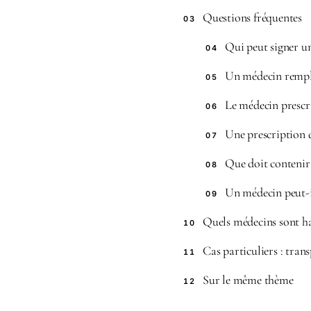
Questions fréquentes
03
Qui peut signer un
04
Un médecin remplaç
05
Le médecin prescri
06
Une prescription d
07
Que doit contenir 
08
Un médecin peut-il
09
Quels médecins sont hab
10
Cas particuliers : tran
11
Sur le même thème
12