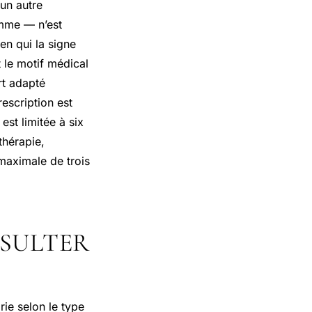
un autre
emme — n’est
en qui la signe
t le motif médical
rt adapté
escription est
est limitée à six
thérapie,
maximale de trois
NSULTER
rie selon le type