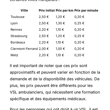
Ville
Prix initial
Prix par km
Prix par minute
Toulouse
2,50 €
1,20 €
0,20 €
Lyon
2,50 €
1,30 €
0,25 €
Rennes
2,20 €
1,10 €
0,20 €
Strasbourg
2,50 €
1,20 €
0,25 €
Bordeaux
2,20 €
1,10 €
0,20 €
Clermont-Ferrand
2,00 €
1,00 €
0,20 €
Metz
2,20 €
1,10 €
0,20 €
Il est important de noter que ces prix sont
approximatifs et peuvent varier en fonction de la
demande et de la disponibilité des véhicules. De
plus, les prix peuvent être différents pour les
VSL ambulanciers, qui nécessitent une formation
spécifique et des équipements médicaux.
Pour les personnes qui ont droit à un VSL, il est