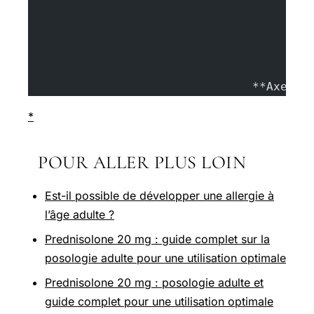
				**Axel 
*
POUR ALLER PLUS LOIN
Est-il possible de développer une allergie à
l’âge adulte ?
Prednisolone 20 mg : guide complet sur la
posologie adulte pour une utilisation optimale
Prednisolone 20 mg : posologie adulte et
guide complet pour une utilisation optimale