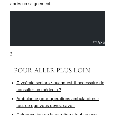
après un saignement.
				**Axel 
*
POUR ALLER PLUS LOIN
Glycémie seniors : quand est-il nécessaire de
consulter un médecin ?
Ambulance pour opérations ambulatoires :
tout ce que vous devez savoir
Cytoponction de la parotide : tout ce que