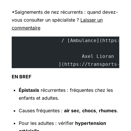
*Saignements de nez récurrents : quand devez-
vous consulter un spécialiste ?
Laisser un
commentaire
			A
		](https://transports-sa
EN BREF
Épistaxis
récurrentes : fréquentes chez les
enfants et adultes.
Causes fréquentes :
air sec
,
chocs
,
rhumes
.
Pour les adultes : vérifier
hypertension