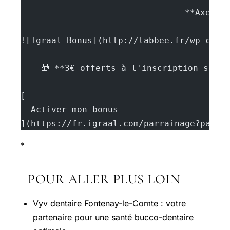
				**Axel 
![Igraal Bonus](http://tabbee.fr/wp-cont
    🎁 **3€ offerts à l'inscription sur 
[
  Activer mon bonus
](https://fr.igraal.com/parrainage?parra
*
POUR ALLER PLUS LOIN
Vyv dentaire Fontenay-le-Comte : votre
partenaire pour une santé bucco-dentaire