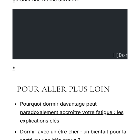
				![Do
*
POUR ALLER PLUS LOIN
Pourquoi dormir davantage peut
paradoxalement accroître votre fatigue : les
explications clés
Dormir avec un être cher : un bienfait pour la
santé ou une idée reçue ?