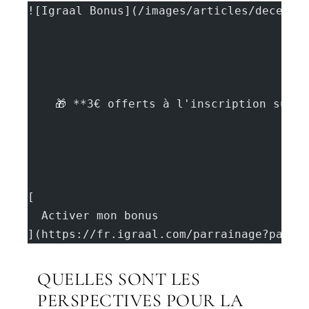
![Igraal Bonus](/images/articles/deces-p
    🎁 **3€ offerts à l'inscription sur 
[
  Activer mon bonus
](https://fr.igraal.com/parrainage?parra
QUELLES SONT LES
PERSPECTIVES POUR LA