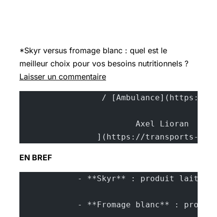
*Skyr versus fromage blanc : quel est le
meilleur choix pour vos besoins nutritionnels ?
Laisser un commentaire
			A
		](https://transports-sa
EN BREF
            - **Skyr** : produit laitier
            - **Fromage blanc** : produi