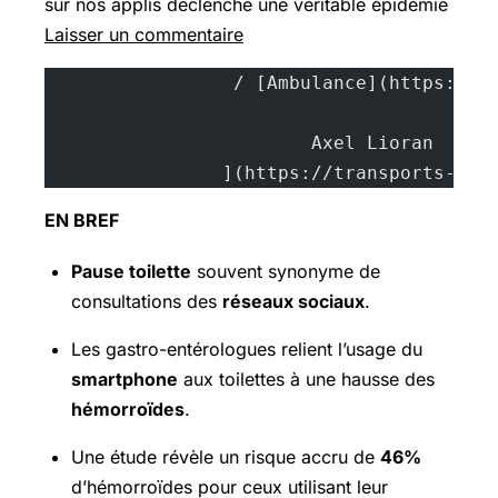
sur nos applis déclenche une véritable épidémie
Laisser un commentaire
			A
		](https://transports-sa
EN BREF
Pause toilette
souvent synonyme de
consultations des
réseaux sociaux
.
Les gastro-entérologues relient l’usage du
smartphone
aux toilettes à une hausse des
hémorroïdes
.
Une étude révèle un risque accru de
46%
d’hémorroïdes pour ceux utilisant leur