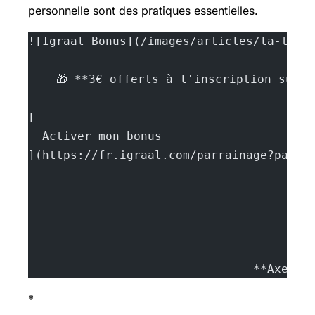
personnelle sont des pratiques essentielles.
![Igraal Bonus](/images/articles/la-toma
    🎁 **3€ offerts à l'inscription sur 
[
  Activer mon bonus
](https://fr.igraal.com/parrainage?parra
				**Axel 
*