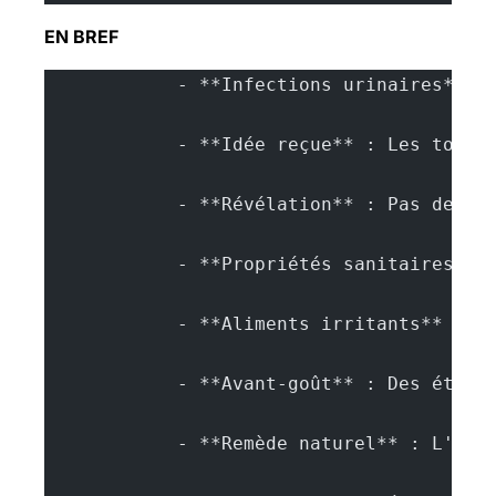
EN BREF
            - **Infections urinaires** f
            - **Idée reçue** : Les tomat
            - **Révélation** : Pas de li
            - **Propriétés sanitaires** 
            - **Aliments irritants** : É
            - **Avant-goût** : Des étude
            - **Remède naturel** : L'ass