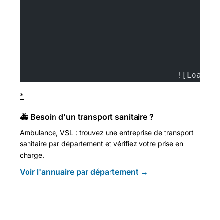
				![Lo
*
🚑 Besoin d'un transport sanitaire ?
Ambulance, VSL : trouvez une entreprise de transport
sanitaire par département et vérifiez votre prise en
charge.
Voir l'annuaire par département →