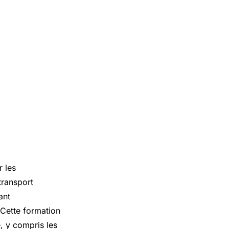
r les
transport
ant
 Cette formation
, y compris les