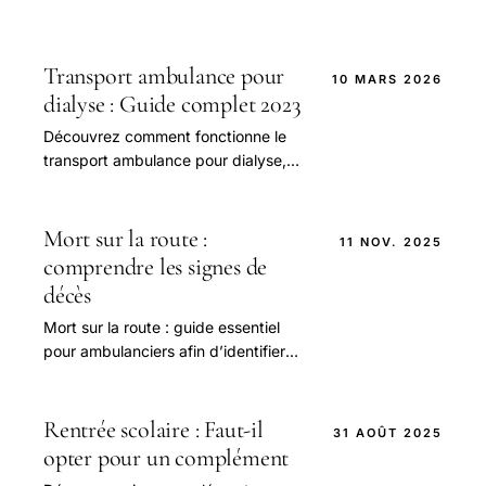
Transport ambulance pour
10 MARS 2026
dialyse : Guide complet 2023
Découvrez comment fonctionne le
transport ambulance pour dialyse,
les avantages et les coûts.
Comparez les options de transport
et trouvez les meilleures.
Mort sur la route :
11 NOV. 2025
comprendre les signes de
décès
Mort sur la route : guide essentiel
pour ambulanciers afin d’identifier
rapidement les signes de décès et
agir efficacement en urgence.
Rentrée scolaire : Faut-il
31 AOÛT 2025
opter pour un complément