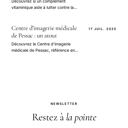
Découvrez si un complément
vitaminique aide à lutter contre la
fatigue lors de la rentrée scolaire.
Conseils, précautions et bienfaits.
Centre d’imagerie médicale
17 JUIL. 2025
de Pessac : un atout
Découvrez le Centre d'imagerie
médicale de Pessac, référence en
médecine obstétrique en Gironde.
Diagnostic précis et prise en charge
experte.
NEWSLETTER
Restez à
la pointe