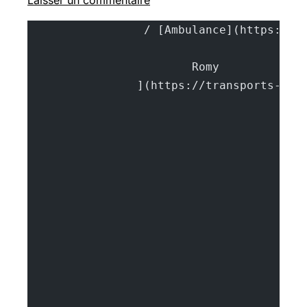
			Rom
		](https://transports-sa