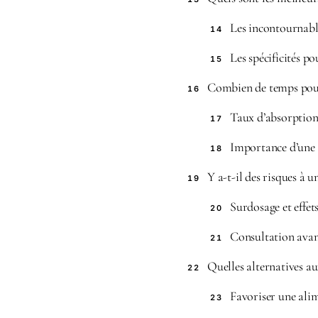
Les incontournable
14
Les spécificités po
15
Combien de temps pour 
16
Taux d’absorption
17
Importance d’une 
18
Y a-t-il des risques à
19
Surdosage et effet
20
Consultation ava
21
Quelles alternatives a
22
Favoriser une ali
23