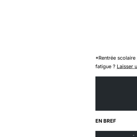
*Rentrée scolaire
fatigue ?
Laisser 
EN BREF
            -