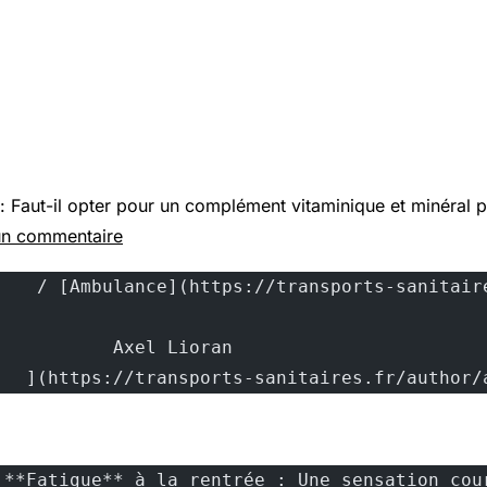
 :
Faut-il
opter pour un complément vitaminique et minéral p
un commentaire
			Axel Lioran			
		](https://transports-sanitaires.fr/author
 **Fatigue** à la rentrée : Une sensation cou