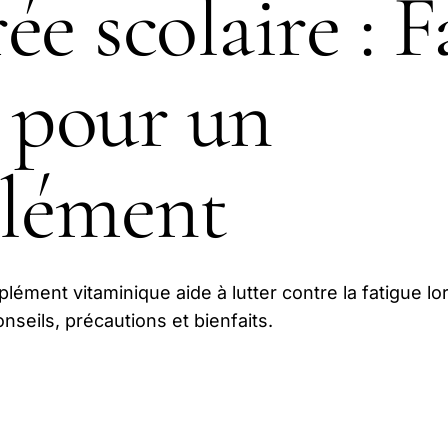
e scolaire : F
 pour un
lément
ément vitaminique aide à lutter contre la fatigue lo
onseils, précautions et bienfaits.