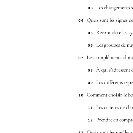
Les changements s
03
Quels sont les signes d
04
Reconnaître les 
05
Les groupes de nut
06
Les compléments alimen
07
À qui s’adressent
08
Les différents typ
09
Comment choisir le b
10
Les critères de cho
11
Prendre en compte 
12
Quels sont les meilleu
13