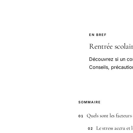
EN BREF
Rentrée scolair
Découvrez si un com
Conseils, précaution
SOMMAIRE
Quels sont les facteurs 
01
Le stress accru et 
02