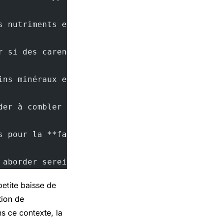
s nutriments essentiels pour soutenir votre é
r si des carences sont détectées.
ins minéraux et vitamines peuvent être néfast
der à combler leurs **besoins nutritionnels**
s pour la **fatigue** et le bien-être psychol
 aborder sereinement la nouvelle **année scol
etite baisse de
tion de
s ce contexte, la