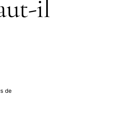
aut-il
rs de