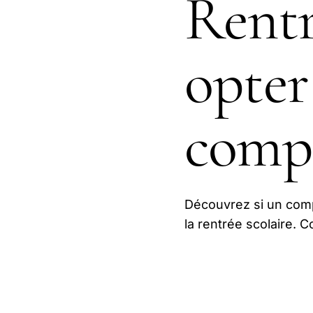
Rentré
opter
comp
Découvrez si un compl
la rentrée scolaire. C