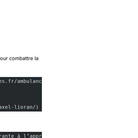
our combattre la
/axel-lioran/)
rante à l’approche de l’automne.