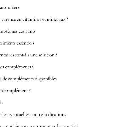
aisonniers
e carence en vitamines et minéraux ?
symptômes courants
riments essentiels
taires sont-ils une solution ?
 ces compléments ?
es de compléments disponibles
on complément ?
ix
les éventuelles contre-indications
rs compléments pour soutenir la rentrée ?