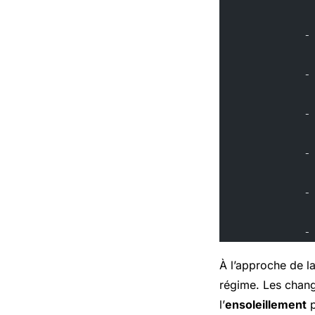
            -
            -
            -
            -
            -
            -
À l’approche de l
régime. Les chan
l’
ensoleillement
p