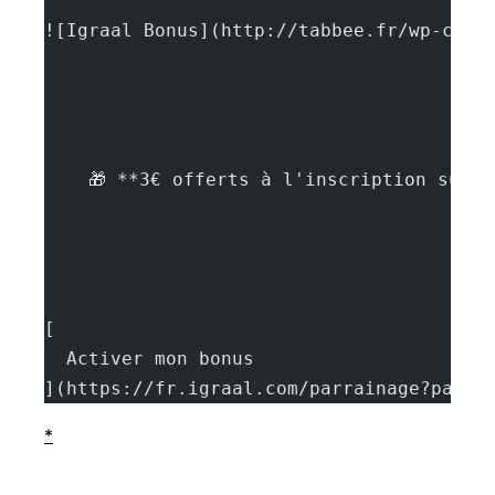
![Igraal Bonus](http://tabbee.fr/wp-cont
    🎁 **3€ offerts à l'inscription sur 
[
  Activer mon bonus
](https://fr.igraal.com/parrainage?parra
*