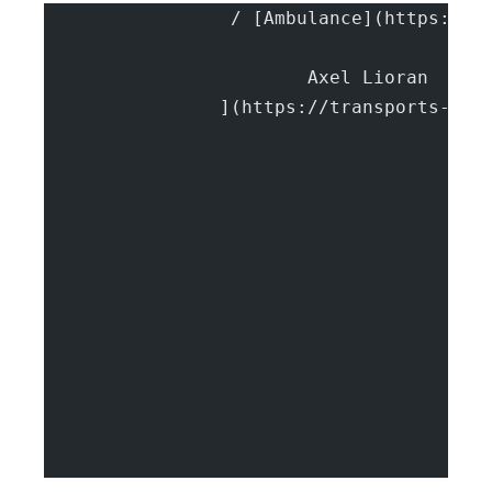
			A
		](https://transports-sa