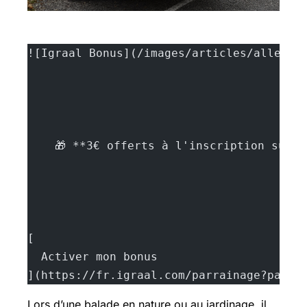
![Igraal Bonus](/images/articles/allergi
    🎁 **3€ offerts à l'inscription sur 
[
  Activer mon bonus
](https://fr.igraal.com/parrainage?parra
Lors d’une balade en nature ou au jardinage, il