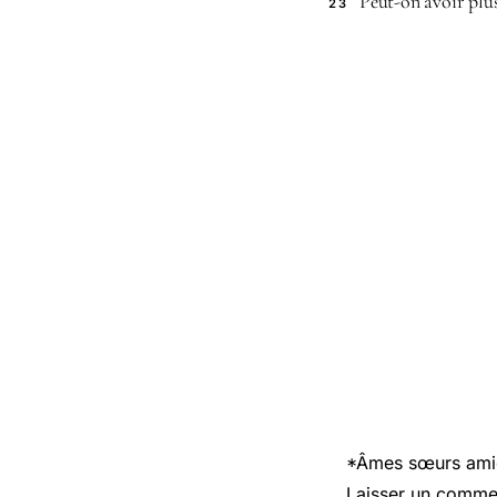
Peut-on avoir plu
23
*Âmes sœurs amica
Laisser un comme