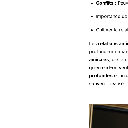
Conflits
: Peuv
Importance de 
Cultiver la rel
Les
relations ami
profondeur remarq
amicales
, des ami
qu’entend-on vérit
profondes
et uni
souvent idéalisé.