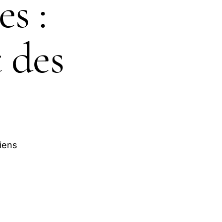
s :
t des
iens