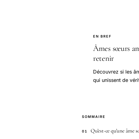
EN BREF
Âmes sœurs amic
retenir
Découvrez si les âm
qui unissent de véri
SOMMAIRE
Qu’est-ce qu’une âme s
01