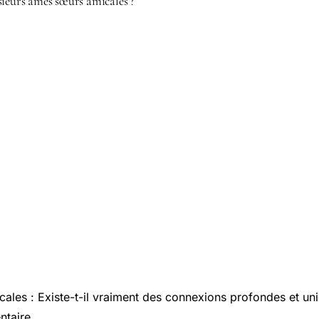
sieurs âmes sœurs amicales ?
les : Existe-t-il vraiment des connexions profondes et uni
ntaire