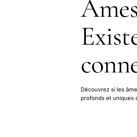
Âmes 
Exist
conne
Découvrez si les âme
profonds et uniques q