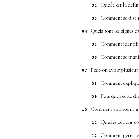
Quelle est la défin
02
Comment se disting
03
Quels sont les signes 
04
Comment identifier
05
Comment se manife
06
Peut-on avoir plusieur
07
Comment expliquer
08
Pourquoi cette dive
09
Comment entretenir un
10
Quelles actions co
11
Comment gérer les 
12