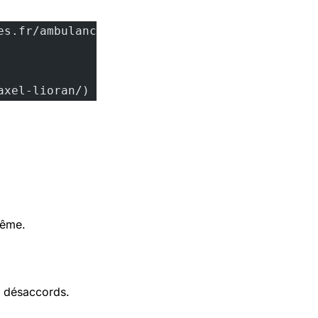
/axel-lioran/)
même.
s désaccords.