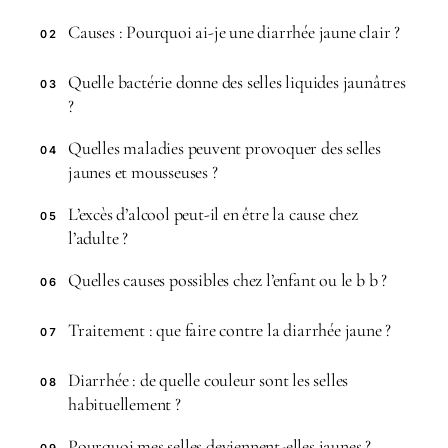
Causes : Pourquoi ai-je une diarrhée jaune clair ?
02
Quelle bactérie donne des selles liquides jaunâtres
03
?
Quelles maladies peuvent provoquer des selles
04
jaunes et mousseuses ?
L’excès d’alcool peut-il en être la cause chez
05
l’adulte ?
Quelles causes possibles chez l’enfant ou le b b ?
06
Traitement : que faire contre la diarrhée jaune ?
07
Diarrhée : de quelle couleur sont les selles
08
habituellement ?
Pourquoi mes selles deviennent-elles jaunes ?
09