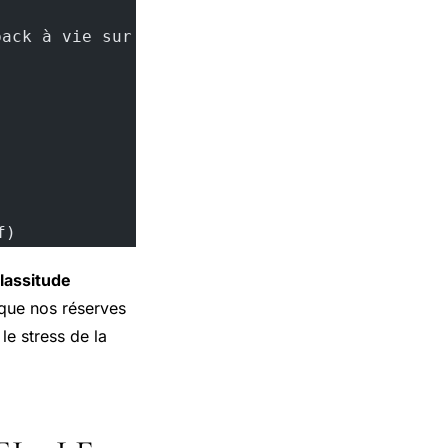
back à vie sur tous vos achats !
f)
lassitude
t que nos réserves
le stress de la