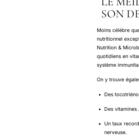
LE MEI
SON DE
Moins célèbre que
nutritionnel excep
Nutrition & Micro
quotidiens en vita
système immunitai
On y trouve égale
Des tocotriénol
Des vitamines A
Un taux recor
nerveuse.