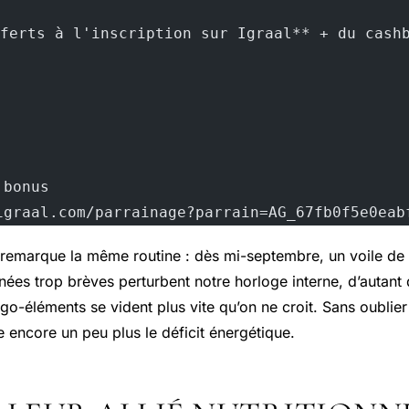
fferts à l'inscription sur Igraal** + du cash
 bonus
igraal.com/parrainage?parrain=AG_67fb0f5e0eab
remarque la même routine : dès mi-septembre, un voile de
urnées trop brèves perturbent notre horloge interne, d’autan
igo-éléments se vident plus vite qu’on ne croit. Sans oublier 
e encore un peu plus le déficit énergétique.