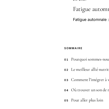
Fatigue automnal
Fatigue automnale : 
SOMMAIRE
Pourquoi sommes-nous 
01
Le meilleur allié nutrit
02
Comment l’intégrer à 
03
Où trouver un son de ri
04
Pour aller plus loin
05