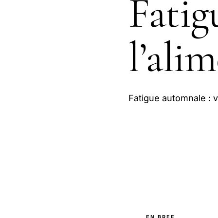
Fatig
l’alim
Fatigue automnale : vo
EN BREF