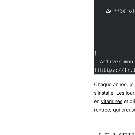
    🎁 **3€ o
[
  Activer mon
](https://fr.
Chaque année, je 
s’installe. Les jo
en
vitamines
et ol
rentrée, qui creus