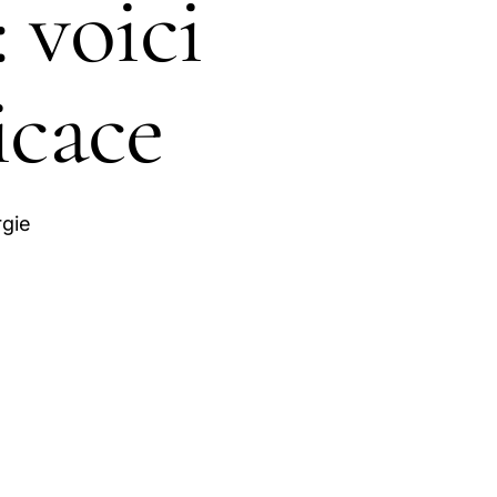
 voici
icace
rgie