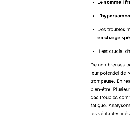
Le
sommeil f
L’
hypersomno
Des troubles m
en charge spé
Il est crucial 
De nombreuses per
leur potentiel de 
trompeuse. En réa
bien-être. Plusieu
des troubles comm
fatigue. Analyson
les véritables mé