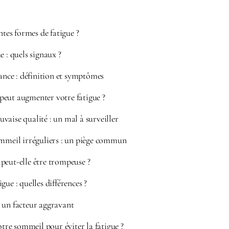
ntes formes de fatigue ?
e : quels signaux ?
lance : définition et symptômes
peut augmenter votre fatigue ?
aise qualité : un mal à surveiller
ommeil irréguliers : un piège commun
peut-elle être trompeuse ?
gue : quelles différences ?
 un facteur aggravant
re sommeil pour éviter la fatigue ?