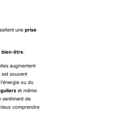
ssitent une
prise
r bien-être
.
elles augmentent
e est souvent
l’énergie ou du
éguliers
et même
e sentiment de
r mieux comprendre