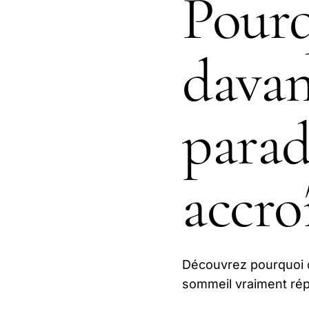
Pour
davan
para
accro
Découvrez pourquoi d
sommeil vraiment répa