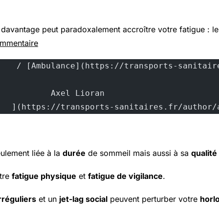
davantage peut paradoxalement accroître votre fatigue : le
ommentaire
			Axel Lioran			
		](https://transports-sanitaires.fr/author
ulement liée à la
durée
de sommeil mais aussi à sa
qualité
ntre
fatigue physique
et
fatigue de vigilance
.
rréguliers
et un
jet-lag social
peuvent perturber votre
horl