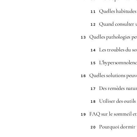
Quelles habitudes
11
Quand consulter u
12
Quelles pathologies pe
13
Les troubles du s
14
L’hypersomnolence
15
Quelles solutions peuve
16
Des remèdes nature
17
Utiliser des outi
18
FAQ sur le sommeil et 
19
Pourquoi dormir pl
20