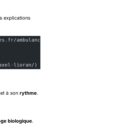
s explications
/axel-lioran/)
et à son
rythme
.
oge biologique
.