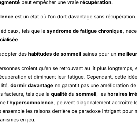
ragmenté
peut empêcher une vraie
récupération
.
lence
est un état où l’on dort davantage sans récupération.
édicaux, tels que le
syndrome de fatigue chronique
, néce
cialisée
.
d’adopter des
habitudes de sommeil
saines pour un
meilleu
sonnes croient qu’en se retrouvant au lit plus longtemps, 
récupération et diminuent leur fatigue. Cependant, cette idé
lité,
dormir davantage
ne garantit pas une amélioration de 
rs facteurs, tels que la
qualité du sommeil
, les
horaires irr
e l’
hypersomnolence
, peuvent diagonalement accroître l
s ensemble les raisons derrière ce paradoxe intrigant pou
canismes en jeu.