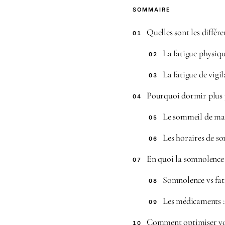
SOMMAIRE
Quelles sont les différe
01
La fatigue physiqu
02
La fatigue de vigi
03
Pourquoi dormir plus 
04
Le sommeil de mauv
05
Les horaires de s
06
En quoi la somnolence 
07
Somnolence vs fati
08
Les médicaments :
09
Comment optimiser vot
10