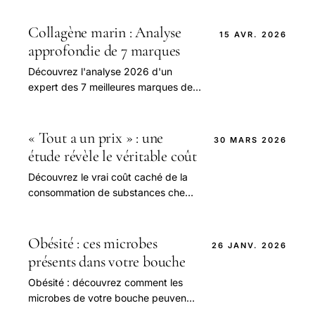
ses prédispositions.
Collagène marin : Analyse
15 AVR. 2026
approfondie de 7 marques
Découvrez l'analyse 2026 d'un
expert des 7 meilleures marques de
collagène marin pour choisir la qualité
idéale et booster votre santé.
« Tout a un prix » : une
30 MARS 2026
étude révèle le véritable coût
Découvrez le vrai coût caché de la
consommation de substances chez
les jeunes adultes dans l'étude 'Tout
a un prix'.
Obésité : ces microbes
26 JANV. 2026
présents dans votre bouche
Obésité : découvrez comment les
microbes de votre bouche peuvent
révéler un risque imminent et aider